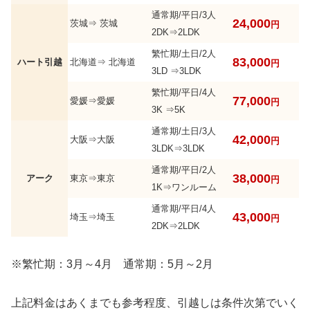
通常期/平日/3人
24,000
茨城⇒ 茨城
円
2DK⇒2LDK
繁忙期/土日/2人
83,000
ハート引越
北海道⇒ 北海道
円
3LD ⇒3LDK
繁忙期/平日/4人
77,000
愛媛⇒愛媛
円
3K ⇒5K
通常期/土日/3人
42,000
大阪⇒大阪
円
3LDK⇒3LDK
通常期/平日/2人
38,000
アーク
東京⇒東京
円
1K⇒ワンルーム
通常期/平日/4人
43,000
埼玉⇒埼玉
円
2DK⇒2LDK
※繁忙期：3月～4月 通常期：5月～2月
上記料金はあくまでも参考程度、引越しは条件次第でいく