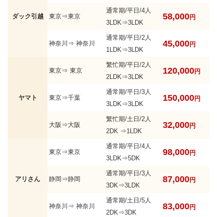
通常期/平日/4人
58,000
ダック引越
東京⇒東京
円
3LDK⇒3LDK
通常期/平日/2人
45,000
神奈川⇒ 神奈川
円
1LDK⇒3LDK
繁忙期/平日/2人
120,000
東京⇒ 東京
円
2LDK⇒3LDK
通常期/平日/3人
150,000
ヤマト
東京⇒千葉
円
3LDK⇒3LDK
繁忙期/土日/2人
32,000
大阪⇒大阪
円
2DK ⇒1LDK
通常期/平日/4人
98,000
東京⇒東京
円
3LDK⇒5DK
通常期/平日/3人
87,000
アリさん
静岡⇒静岡
円
3DK⇒3LDK
通常期/土日/5人
83,000
神奈川⇒ 神奈川
円
2DK⇒3DK