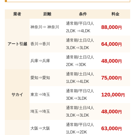
業者
距離
条件
料金
通常期/平日/3人
88,000
神奈川⇒ 神奈川
円
2LDK ⇒4LDK
通常期/土日/2人
64,000
アート引越
香川⇒香川
円
3LDK⇒3LDK
通常期/土日/2人
48,000
兵庫⇒兵庫
円
2DK ⇒3DK
通常期/土日/4人
75,000
愛知⇒愛知
円
1LDK⇒4LDK
通常期/平日/2人
120,000
サカイ
東京⇒埼玉
円
3DK⇒3LDK
通常期/土日/4人
48,000
埼玉⇒埼玉
円
3LDK⇒3LDK
通常期/平日/2人
63,000
大阪⇒大阪
円
1LDK⇒2DK